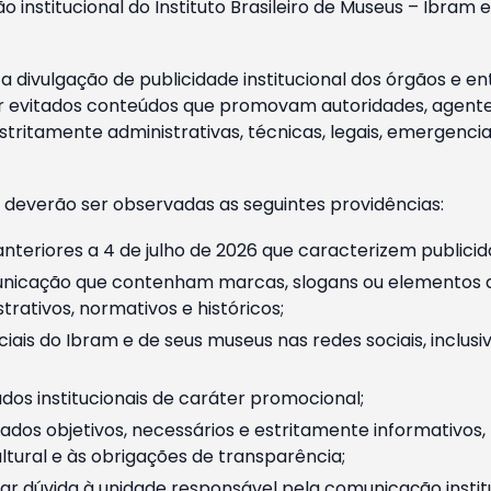
o institucional do Instituto Brasileiro de Museus – Ibra
 divulgação de publicidade institucional dos órgãos e en
 evitados conteúdos que promovam autoridades, agentes 
ritamente administrativas, técnicas, legais, emergencia
 deverão ser observadas as seguintes providências:
nteriores a 4 de julho de 2026 que caracterizem publicid
nicação que contenham marcas, slogans ou elementos da 
rativos, normativos e históricos;
ciais do Ibram e de seus museus nas redes sociais, inclus
os institucionais de caráter promocional;
dos objetivos, necessários e estritamente informativos
tural e às obrigações de transparência;
r dúvida à unidade responsável pela comunicação instituci