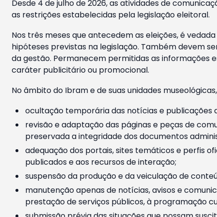
Desde 4 de julho de 2026, as atividades de comunicaçã
as restrições estabelecidas pela legislação eleitoral.
Nos três meses que antecedem as eleições, é vedada a
hipóteses previstas na legislação. Também devem ser
da gestão. Permanecem permitidas as informações est
caráter publicitário ou promocional.
No âmbito do Ibram e de suas unidades museológicas,
ocultação temporária das notícias e publicações a
revisão e adaptação das páginas e peças de comu
preservada a integridade dos documentos administ
adequação dos portais, sites temáticos e perfis ofi
publicados e aos recursos de interação;
suspensão da produção e da veiculação de conteúd
manutenção apenas de notícias, avisos e comunica
prestação de serviços públicos, à programação cul
submissão prévia das situações que possam suscita